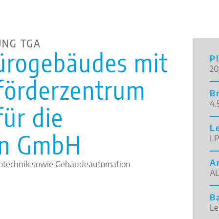
UNG TGA
ürogebäudes mit
P
20
förderzentrum
B
4.
für die
L
onn GmbH
LP
A
trotechnik sowie Gebäudeautomation
AL
B
Le