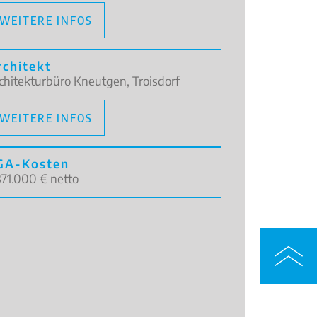
WEITERE INFOS
rchitekt
chitekturbüro Kneutgen, Troisdorf
WEITERE INFOS
GA-Kosten
371.000 € netto