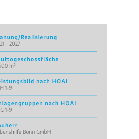
lanung/Realisierung
21 – 2027
ruttogeschossfläche
500 m²
eistungsbild nach HOAI
H 1-9
nlagengruppen nach HOAI
G 1-9
auherr
benshilfe Bonn GmbH