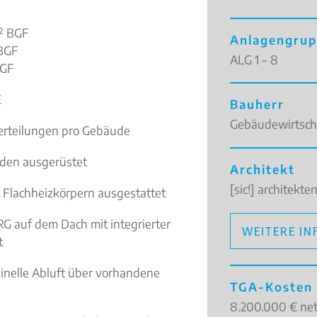
² BGF
Anlagengrup
 BGF
ALG 1 – 8
BGF
E
Bauherr
Gebäudewirtscha
rteilungen pro Gebäude
den ausgerüstet
Architekt
[sic!] architekt
lachheizkörpern ausgestattet
G auf dem Dach mit integrierter
WEITERE IN
t
nelle Abluft über vorhandene
TGA-Kosten
8.200.000 € net