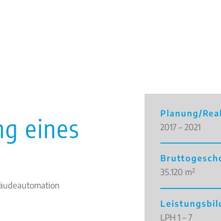
Planung/Real
g eines
2017 – 2021
Bruttogesch
35.120 m²
Gebäudeautomation
Leistungsbi
LPH 1 – 7