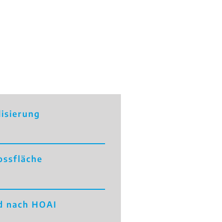
isierung
ossfläche
ld nach HOAI