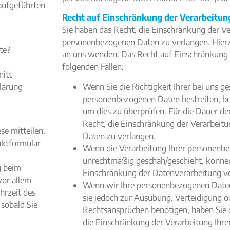
aufgeführten
Recht auf Einschränkung der Verarbeitun
Sie haben das Recht, die Einschränkung der Ve
personenbezogenen Daten zu verlangen. Hierzu
te?
an uns wenden. Das Recht auf Einschränkung d
folgenden Fällen:
nitt
klärung
Wenn Sie die Richtigkeit Ihrer bei uns g
personenbezogenen Daten bestreiten, ben
um dies zu überprüfen. Für die Dauer de
Recht, die Einschränkung der Verarbeit
se mitteilen.
Daten zu verlangen.
taktformular
Wenn die Verarbeitung Ihrer personenb
unrechtmäßig geschah/geschieht, können
g beim
Einschränkung der Datenverarbeitung v
vor allem
Wenn wir Ihre personenbezogenen Daten
hrzeit des
sie jedoch zur Ausübung, Verteidigung
 sobald Sie
Rechtsansprüchen benötigen, haben Sie d
die Einschränkung der Verarbeitung Ihr